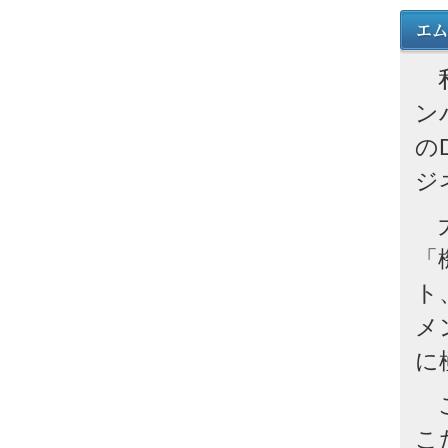
私
ン
の
ジ
大
「
ト
メ
に
こ
こ