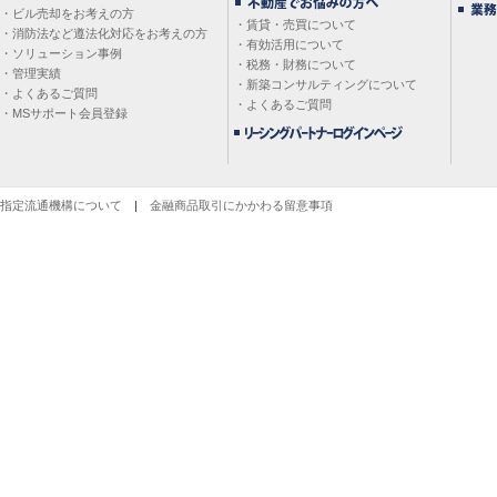
・ビル売却をお考えの方
・賃貸・売買について
・消防法など遵法化対応をお考えの方
・有効活用について
・ソリューション事例
・税務・財務について
・管理実績
・新築コンサルティングについて
・よくあるご質問
・よくあるご質問
・MSサポート会員登録
指定流通機構について
|
金融商品取引にかかわる留意事項